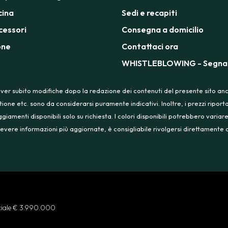
cina
Sedi e recapiti
cessori
Consegna a domicilio
one
Contattaci ora
WHISTLEBLOWING - Segnal
ver subito modifiche dopo la redazione dei contenuti del presente sito anche
tione etc. sono da considerarsi puramente indicativi. Inoltre, i prezzi ripo
menti disponibili solo su richiesta. I colori disponibili potrebbero variare
 ricevere informazioni più aggiornate, è consigliabile rivolgersi direttament
ociale € 3.990.000