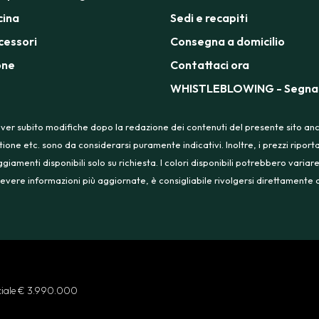
cina
Sedi e recapiti
cessori
Consegna a domicilio
one
Contattaci ora
WHISTLEBLOWING - Segnal
ver subito modifiche dopo la redazione dei contenuti del presente sito anche
tione etc. sono da considerarsi puramente indicativi. Inoltre, i prezzi ripo
menti disponibili solo su richiesta. I colori disponibili potrebbero variare
 ricevere informazioni più aggiornate, è consigliabile rivolgersi direttament
ociale € 3.990.000