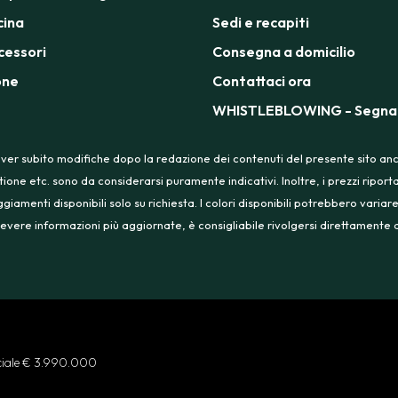
cina
Sedi e recapiti
cessori
Consegna a domicilio
one
Contattaci ora
WHISTLEBLOWING - Segnal
ver subito modifiche dopo la redazione dei contenuti del presente sito anche
tione etc. sono da considerarsi puramente indicativi. Inoltre, i prezzi ripo
menti disponibili solo su richiesta. I colori disponibili potrebbero variare
 ricevere informazioni più aggiornate, è consigliabile rivolgersi direttament
ociale € 3.990.000