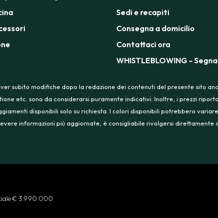
cina
Sedi e recapiti
cessori
Consegna a domicilio
one
Contattaci ora
WHISTLEBLOWING - Segnal
ver subito modifiche dopo la redazione dei contenuti del presente sito anche
tione etc. sono da considerarsi puramente indicativi. Inoltre, i prezzi ripo
menti disponibili solo su richiesta. I colori disponibili potrebbero variare
 ricevere informazioni più aggiornate, è consigliabile rivolgersi direttament
ociale € 3.990.000