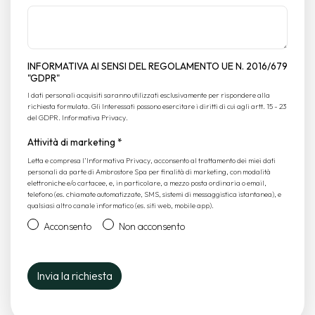
INFORMATIVA AI SENSI DEL REGOLAMENTO UE N. 2016/679
"GDPR"
I dati personali acquisiti saranno utilizzati esclusivamente per rispondere alla
richiesta formulata. Gli Interessati possono esercitare i diritti di cui agli artt. 15 - 23
del GDPR.
Informativa Privacy
.
Attività di marketing
*
Letta e compresa l’
Informativa Privacy
, acconsento al trattamento dei miei dati
personali da parte di Ambrostore Spa per finalità di marketing, con modalità
elettroniche e/o cartacee, e, in particolare, a mezzo posta ordinaria o email,
telefono (es. chiamate automatizzate, SMS, sistemi di messaggistica istantanea), e
qualsiasi altro canale informatico (es. siti web, mobile app).
Acconsento
Non acconsento