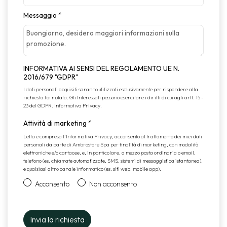
Messaggio
*
INFORMATIVA AI SENSI DEL REGOLAMENTO UE N.
2016/679 "GDPR"
I dati personali acquisiti saranno utilizzati esclusivamente per rispondere alla
richiesta formulata. Gli Interessati possono esercitare i diritti di cui agli artt. 15 -
23 del GDPR.
Informativa Privacy
.
Attività di marketing
*
Letta e compresa l’
Informativa Privacy
, acconsento al trattamento dei miei dati
personali da parte di Ambrostore Spa per finalità di marketing, con modalità
elettroniche e/o cartacee, e, in particolare, a mezzo posta ordinaria o email,
telefono (es. chiamate automatizzate, SMS, sistemi di messaggistica istantanea),
e qualsiasi altro canale informatico (es. siti web, mobile app).
Acconsento
Non acconsento