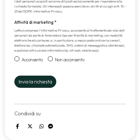
I dati personali acquisiti saranno utilizzati esclusivamente per rispondere alla
richiesta formulata. Gli Interessati possono esercitare i diritti di cui agli artt. 15 -
23 del GDPR.
Informativa Privacy
.
Attività di marketing
*
Letta e compresa l’
Informativa Privacy
, acconsento al trattamento dei miei dati
personali da parte di Ambrostore Spa per finalità di marketing, con modalità
elettroniche e/o cartacee, e, in particolare, a mezzo posta ordinaria o email,
telefono (es. chiamate automatizzate, SMS, sistemi di messaggistica istantanea),
e qualsiasi altro canale informatico (es. siti web, mobile app).
Acconsento
Non acconsento
Condividi su