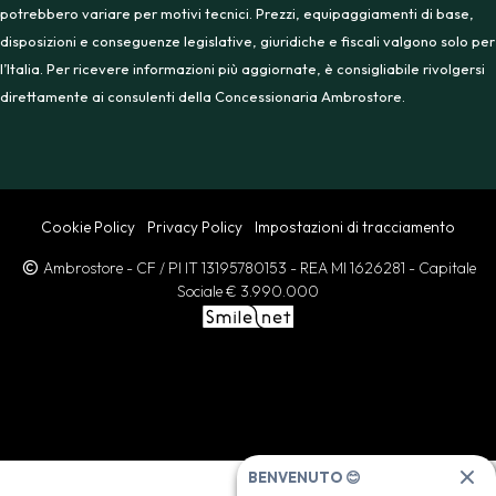
potrebbero variare per motivi tecnici. Prezzi, equipaggiamenti di base,
disposizioni e conseguenze legislative, giuridiche e fiscali valgono solo per
l’Italia. Per ricevere informazioni più aggiornate, è consigliabile rivolgersi
direttamente ai consulenti della Concessionaria Ambrostore.
Cookie Policy
Privacy Policy
Impostazioni di tracciamento
Ambrostore
- CF / PI IT 13195780153
- REA MI 1626281
- Capitale
Sociale € 3.990.000
BENVENUTO 😊