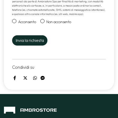
personali da parte di Ambrostore Spa per finalità di marketing, con modalità
elettroniche e/o cartacee, e, in particolare, a mezzo posta ordinaria o email,
telefono (es. chiamate automatizzate, SMS, sistemi di messaggistica istantanea),
e qualsiasi altro canale informatico (es. siti web, mobile app).
Acconsento
Non acconsento
Condividi su