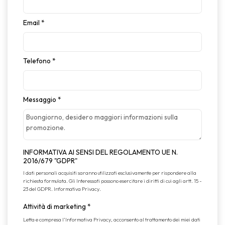
Email
*
Telefono
*
Messaggio
*
INFORMATIVA AI SENSI DEL REGOLAMENTO UE N.
2016/679 "GDPR"
I dati personali acquisiti saranno utilizzati esclusivamente per rispondere alla
richiesta formulata. Gli Interessati possono esercitare i diritti di cui agli artt. 15 -
23 del GDPR.
Informativa Privacy
.
Attività di marketing
*
Letta e compresa l’
Informativa Privacy
, acconsento al trattamento dei miei dati