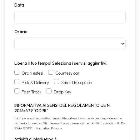
Data
Orario
Libera il tuo tempo! Seleziona i servizi aggiuntivi.
Orari estesi
Courtesy car
Pick & Delivery
Smart Reception
Fast Track
Drop Key
INFORMATIVA AI SENSI DEL REGOLAMENTO UE N.
2016/679 "GDPR"
I dati personali acquisiti saranno utilizzati esclusivamente per rispondere alla
richiesta formulata. Gli Interessati possono esercitare i diritti di cui agli artt. 15 -
23 del GDPR.
Informativa Privacy
.
Attività di Marketing
*