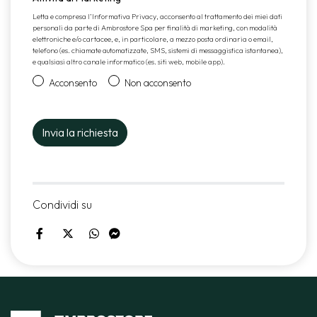
Letta e compresa l’
Informativa Privacy
, acconsento al trattamento dei miei dati
personali da parte di Ambrostore Spa per finalità di marketing, con modalità
elettroniche e/o cartacee, e, in particolare, a mezzo posta ordinaria o email,
telefono (es. chiamate automatizzate, SMS, sistemi di messaggistica istantanea),
e qualsiasi altro canale informatico (es. siti web, mobile app).
Acconsento
Non acconsento
Condividi su