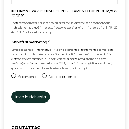
INFORMATIVA AI SENSI DEL REGOLAMENTO UE N. 2016/679
"GDPR"
I dati personali acquisiti saranno utilizzati esclusivamente per rispondere alla
richiesta formulata. Gli Interessati possono esercitare i diritti di cui agli artt. 15 - 23
del GDPR.
Informativa Privacy
.
Attività di marketing
*
Letta e compresa l’
Informativa Privacy
, acconsento al trattamento dei miei dati
personali da parte di Ambrostore Spa per finalità di marketing, con modalità
elettroniche e/o cartacee, e, in particolare, a mezzo posta ordinaria o email,
telefono (es. chiamate automatizzate, SMS, sistemi di messaggistica istantanea), e
qualsiasi altro canale informatico (es. siti web, mobile app).
Acconsento
Non acconsento
CONTATTACI