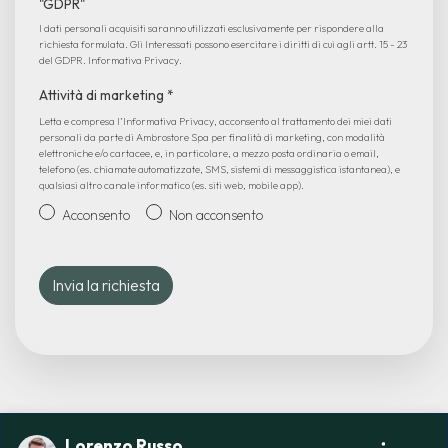
"GDPR"
I dati personali acquisiti saranno utilizzati esclusivamente per rispondere alla
richiesta formulata. Gli Interessati possono esercitare i diritti di cui agli artt. 15 - 23
del GDPR.
Informativa Privacy
.
Attività di marketing
*
Letta e compresa l’
Informativa Privacy
, acconsento al trattamento dei miei dati
personali da parte di Ambrostore Spa per finalità di marketing, con modalità
elettroniche e/o cartacee, e, in particolare, a mezzo posta ordinaria o email,
telefono (es. chiamate automatizzate, SMS, sistemi di messaggistica istantanea), e
qualsiasi altro canale informatico (es. siti web, mobile app).
Acconsento
Non acconsento
Lorenzo Russo