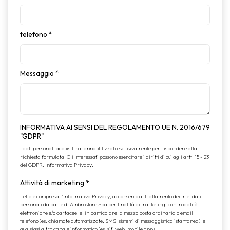
telefono
*
Messaggio
*
INFORMATIVA AI SENSI DEL REGOLAMENTO UE N. 2016/679
"GDPR"
I dati personali acquisiti saranno utilizzati esclusivamente per rispondere alla
richiesta formulata. Gli Interessati possono esercitare i diritti di cui agli artt. 15 - 23
del GDPR.
Informativa Privacy
.
Attività di marketing
*
Letta e compresa l’
Informativa Privacy
, acconsento al trattamento dei miei dati
personali da parte di Ambrostore Spa per finalità di marketing, con modalità
elettroniche e/o cartacee, e, in particolare, a mezzo posta ordinaria o email,
telefono (es. chiamate automatizzate, SMS, sistemi di messaggistica istantanea), e
qualsiasi altro canale informatico (es. siti web, mobile app).