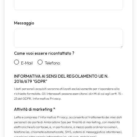
Messaggio
Come vuoi essere ricontattato ?
E-Mail
Telefono
INFORMATIVA AI SENSI DEL REGOLAMENTO UE N.
2016/679 "GDPR"
I dati personali acquisiti saranno utilizzati esclusivamente per rispondere alla
richiesta formulata. Gli Interessati possono esercitare i diritti di cui agli artt. 15 -
23 del GDPR.
Informativa Privacy
.
Attività di marketing
*
Letta e compresa l’
Informativa Privacy
, acconsento al trattamento dei miei dati
personali da parte di Ambrostore Spa per finalità di marketing, con modalità
elettroniche e/o cartacee, e, in particolare, a mezzo posta ordinaria o email,
telefono (es. chiamate automatizzate, SMS, sistemi di messaggistica istantanea),
e qualsiasi altro canale informatico (es. siti web, mobile app).