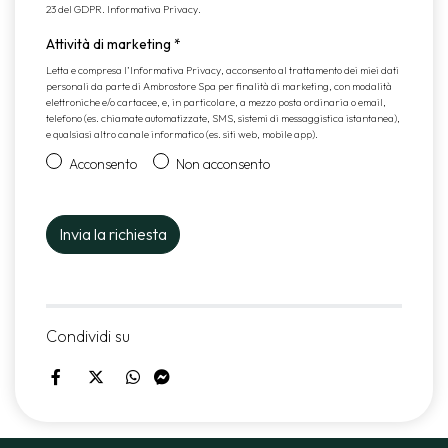
23 del GDPR.
Informativa Privacy
.
Attività di marketing
*
Letta e compresa l’
Informativa Privacy
, acconsento al trattamento dei miei dati
personali da parte di Ambrostore Spa per finalità di marketing, con modalità
elettroniche e/o cartacee, e, in particolare, a mezzo posta ordinaria o email,
telefono (es. chiamate automatizzate, SMS, sistemi di messaggistica istantanea),
e qualsiasi altro canale informatico (es. siti web, mobile app).
Acconsento
Non acconsento
Condividi su