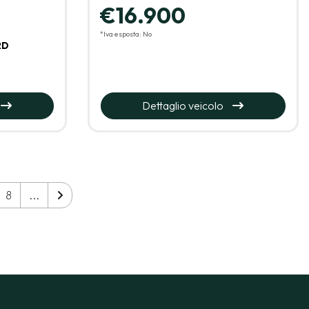
€16.900
*Iva esposta: No
RD
Dettaglio veicolo
8
...