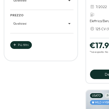
Qualsiasi
7/2022
PREZZO
Elettrica/Ben
Qualsiasi
125 CV (
€17.
Più filtri
*Iva esposta: No
De
USATO
F
MILD HYB