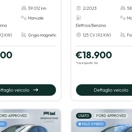
39.012 km
2/2023
58
Manuale
Ma
zina
Elettrica/Benzina
92 KW)
Grigio magnetic
125 CV (92 KW)
Fa
900
€18.900
*Iva esposta: No
ttaglio veicolo
Dettaglio veicolo
ORD APPROVED
USATO
FORD APPROVED
RID
MILD HYBRID