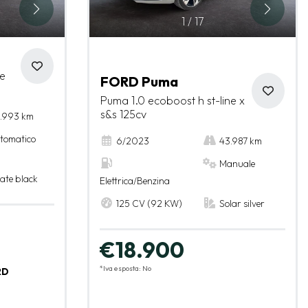
1
/
17
ne
FORD Puma
Puma 1.0 ecoboost h st-line x
s&s 125cv
.993 km
tomatico
6/2023
43.987 km
Manuale
ate black
Elettrica/Benzina
125 CV (92 KW)
Solar silver
€18.900
*Iva esposta: No
RD