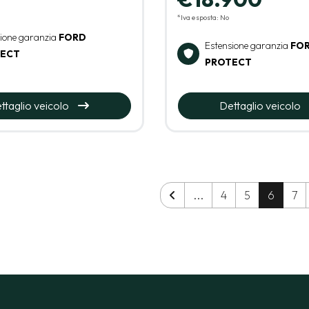
*Iva esposta: No
sione garanzia
FORD
Estensione garanzia
FO
ECT
PROTECT
ttaglio veicolo
Dettaglio veicolo
...
4
5
6
7