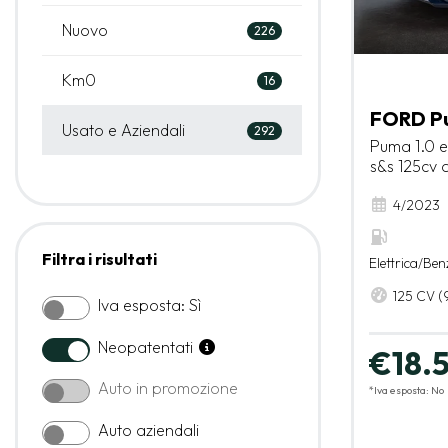
Nuovo
226
Km0
16
FORD P
Usato e Aziendali
292
Puma 1.0 e
s&s 125cv 
4/2023
Filtra i risultati
Elettrica/Ben
125 CV (
Iva esposta: Sì
Neopatentati
€18.
Auto in promozione
*Iva esposta: No
Auto aziendali