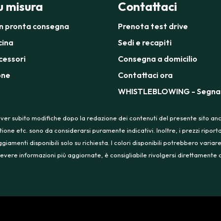
su misura
Contattaci
in pronta consegna
Prenota test drive
cina
Sedi e recapiti
cessori
Consegna a domicilio
one
Contattaci ora
WHISTLEBLOWING - Segnal
ver subito modifiche dopo la redazione dei contenuti del presente sito anche
tione etc. sono da considerarsi puramente indicativi. Inoltre, i prezzi ripo
menti disponibili solo su richiesta. I colori disponibili potrebbero variare
 ricevere informazioni più aggiornate, è consigliabile rivolgersi direttament