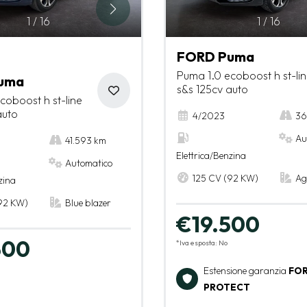
1
/
16
1
/
16
FORD Puma
Puma 1.0 ecoboost h st-li
uma
s&s 125cv auto
coboost h st-line
auto
4/2023
36
Au
41.593 km
Elettrica/Benzina
Automatico
125 CV (92 KW)
Ag
zina
92 KW)
Blue blazer
€19.500
500
*Iva esposta: No
Estensione garanzia
FO
PROTECT