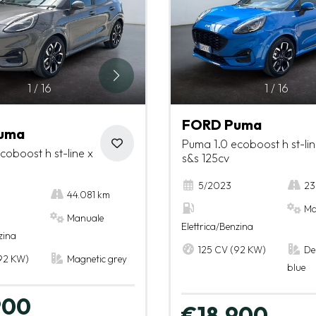
1
/
16
1
/
16
FORD Puma
uma
Puma 1.0 ecoboost h st-lin
coboost h st-line x
s&s 125cv
5/2023
23
44.081 km
Ma
Manuale
Elettrica/Benzina
zina
125 CV (92 KW)
De
92 KW)
Magnetic grey
blue
900
€18.900