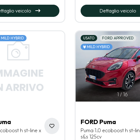
ttaglio veicolo
Dettaglio veicolo
MILD HYBRID
USATO
FORD APPROVED
MILD HYBRID
1
/
16
uma
FORD Puma
coboost h st-line x
Puma 1.0 ecoboost h st-lin
s&s 125cv