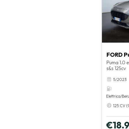
FORD P
Puma 1.0 e
s&s 125cv
5/2023
Elettrica/Ben
125 CV (
€18.