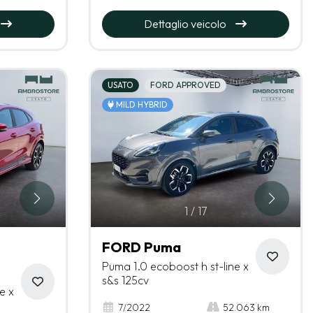
Dettaglio veicolo
USATO
FORD APPROVED
MILD HYBRID
1
/
17
FORD Puma
Puma 1.0 ecoboost h st-line x
s&s 125cv
e x
7/2022
52.063 km