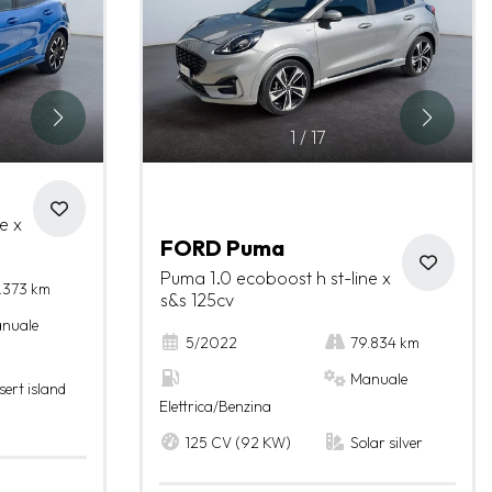
1
/
17
e x
FORD Puma
Puma 1.0 ecoboost h st-line x
.373 km
s&s 125cv
nuale
5/2022
79.834 km
Manuale
sert island
Elettrica/Benzina
125 CV (92 KW)
Solar silver