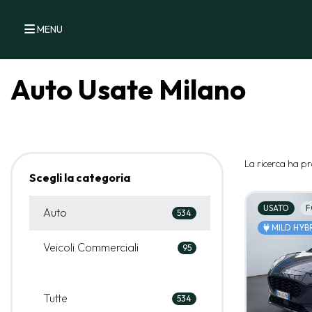
MENU
Auto Usate Milano
La ricerca ha pr
Scegli la categoria
USATO
F
Auto
534
MILD HYB
Veicoli Commerciali
95
Tutte
534