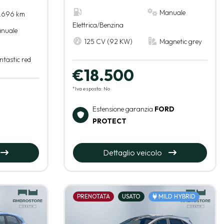
Manuale
.696 km
Elettrica/Benzina
nuale
125 CV (92 KW)
Magnetic grey
ntastic red
€18.500
*Iva esposta: No
Estensione garanzia
FORD
PROTECT
Dettaglio veicolo
PRENOTATA
USATO
MILD HYBRID