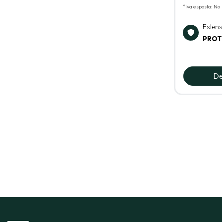
*Iva esposta: No
Esten
PROT
De