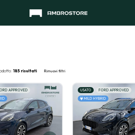
odotto:
185 risultati
Rimuovi filtri
ORD APPROVED
USATO
FORD APPROVED
RID
MILD HYBRID