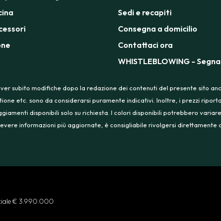
cina
Sedi e recapiti
cessori
Consegna a domicilio
one
Contattaci ora
WHISTLEBLOWING - Segnal
ver subito modifiche dopo la redazione dei contenuti del presente sito anche
tione etc. sono da considerarsi puramente indicativi. Inoltre, i prezzi ripo
menti disponibili solo su richiesta. I colori disponibili potrebbero variare
 ricevere informazioni più aggiornate, è consigliabile rivolgersi direttament
ociale € 3.990.000